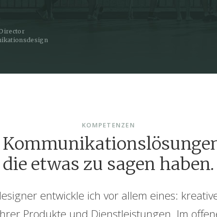
 Director
ikationsdesign
KOMPETENZEN
e Kommunikations
lösungen 
die etwas zu sagen haben.
signer entwickle ich vor allem eines: kreative
hrer Produkte und Dienstleistungen. Im offene