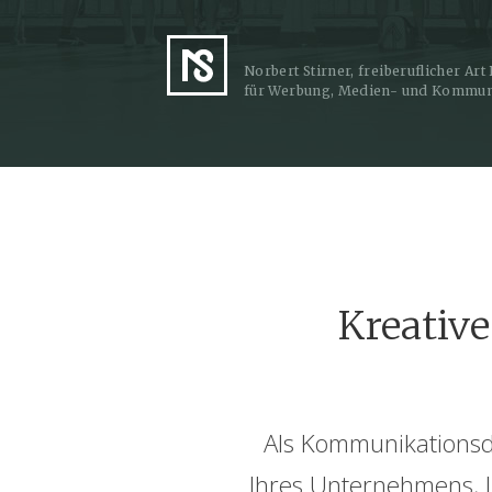
Norbert Stirner, freiberuflicher Art
für Werbung, Medien- und Kommun
Kreativ
Als Kommunikationsde
Ihres Unternehmens, I